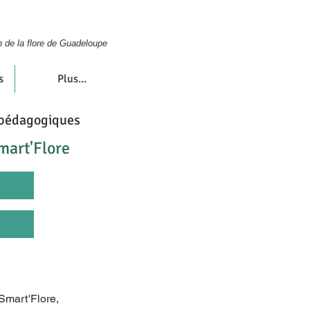
n de la flore de Guadeloupe
s
Plus...
s pédagogiques
mart'Flore
d
 Smart'Flore,