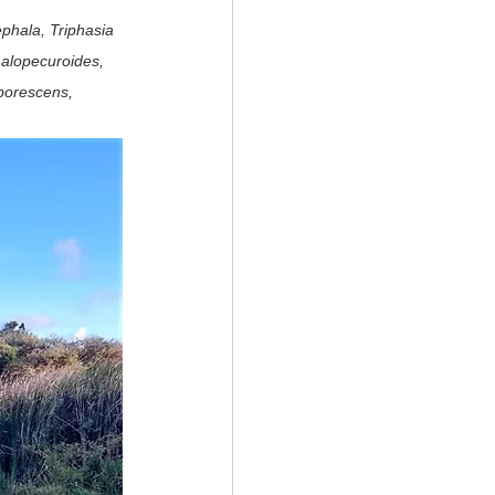
hala, Triphasia 
alopecuroides, 
borescens, 