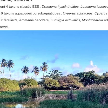
dont 4 taxons classés EEE : 
Dracaena hyacinthoides, Leucaena leucocep
t 9 taxons aquatiques ou subaquatiques : 
Cyperus achraceus, Cyperus 
interstincta, Ammania baccifera, Ludwigia octovalvis, Montrichardia ar
plena.