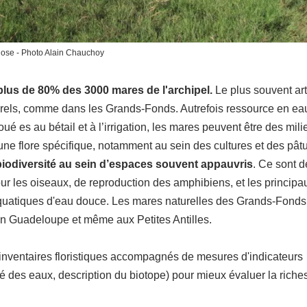
Rose - Photo Alain Chauchoy
plus de 80% des 3000 mares de l'archipel. 
Le plus souvent arti
urels, comme dans les Grands-Fonds. Autrefois ressource en eau
oué es au bétail et à l’irrigation, les mares peuvent être des mili
ne flore spécifique, notamment au sein des cultures et des pâtur
biodiversité au sein d’espaces souvent appauvris
. Ce sont d
our les oiseaux, de reproduction des amphibiens, et les princip
quatiques d'eau douce. Les mares naturelles des Grands-Fonds 
en Guadeloupe et même aux Petites Antilles.
 inventaires floristiques accompagnés de mesures d'indicateurs 
 des eaux, description du biotope) pour mieux évaluer la riche