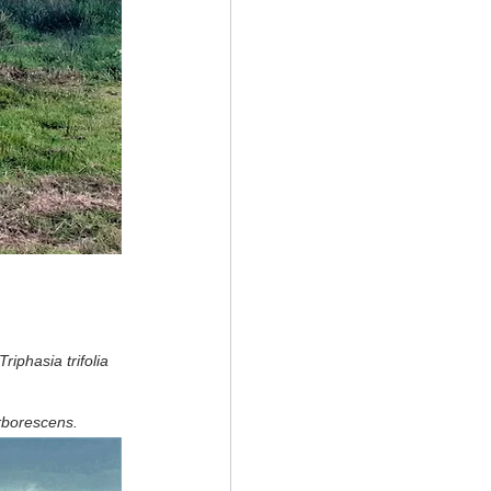
iphasia trifolia 
rborescens.