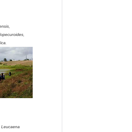
nsis, 
lopecuroides, 
ica.
, Leucaena 