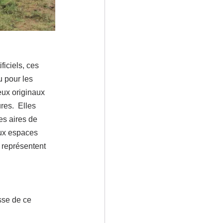
ficiels, ces 
 pour les 
eux originaux 
es.  Elles 
es aires de 
aux espaces 
représentent 
sse de ce 