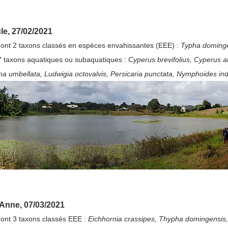
le, 27/02/2021
 dont 2 taxons classés en espèces envahissantes (EEE) : 
Typha dominge
7 taxons aquatiques ou subaquatiques : 
Cyperus brevifolius, Cyperus a
na umbellata, Ludwigia octovalvis, Persicaria punctata, Nymphoides ind
-Anne, 07/03/2021
dont 3 taxons classés EEE : 
Eichhornia crassipes, Thypha domingensis