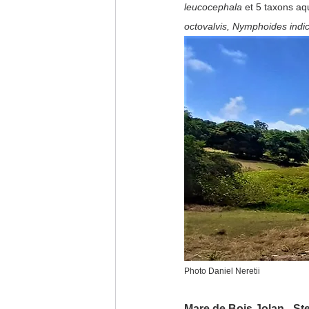
leucocephala 
et 5 taxons aq
octovalvis, Nymphoides indic
Photo Daniel Neretii
Mare de Bois Jolan - St