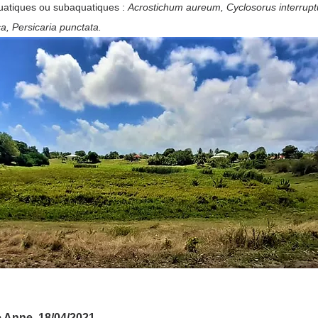
uatiques ou subaquatiques : 
Acrostichum aureum, Cyclosorus interrupt
a, Persicaria punctata.
e Anne, 18/04/2021