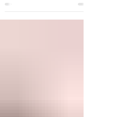
des Dioscoréeacées sont cultivées en
Guadeloupe. Elles se distinguent par la
couleur de leur chair blanche ou jaune
sucrée mais les connaisseurs les répertorient
selon leurs noms : Portugaise, Adon, Sassa,
Pas possible, Pakala,… dont les formes,
textures et arômes sont différents.