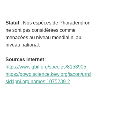
Statut 
: Nos espèces de Phoradendron 
ne sont pas considérées comme 
menacées au niveau mondial ni au 
niveau national.
Sources internet 
: 
https://www.gbif.org/species/8158905
https://powo.science.kew.org/taxon/urn:l
sid:ipni.org:names:1075239-2
Sources bibliographiques : 
- Flore illustrée des phanérogames de 
Guadeloupe et Martinique.
Jacques Fournet. CIRAD, Gondwana 
éditions.